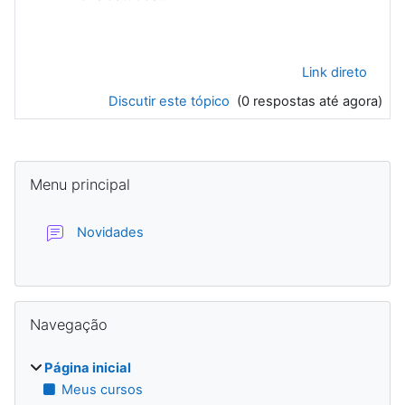
Link direto
Discutir este tópico
(0 respostas até agora)
Blocos
Pular Menu principal
Menu principal
Fórum
Novidades
Pular Navegação
Navegação
Página inicial
Meus cursos